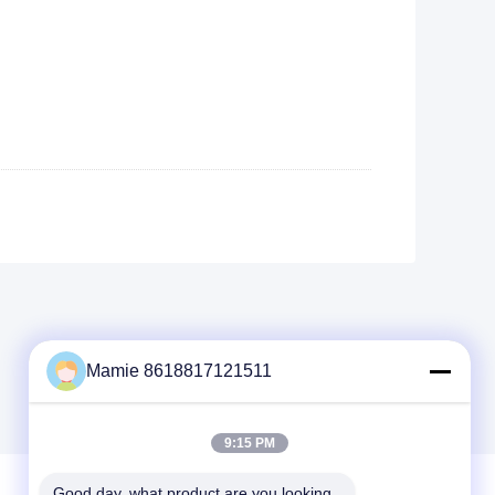
Mamie 8618817121511
9:15 PM
Good day, what product are you looking 