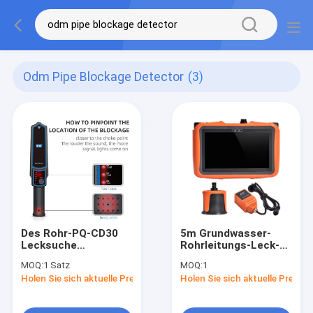
Odm Pipe Blockage Detector
(3)
Des Rohr-PQ-CD30
5m Grundwasser-
Lecksuche
Rohrleitungs-Leck-
Blockierungs-
Detektor
MOQ:
1 Satz
MOQ:
1
Detektor-der Tiefen-
elektrisches
Holen Sie sich aktuelle Preis
Holen Sie sich aktuelle Preis
30M Main Water Line
Ultraschall-PQWT
L3000