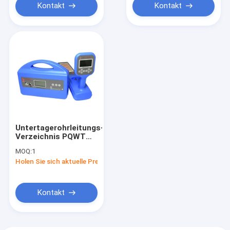
Kontakt
Kontakt
Untertagerohrleitungs-
Verzeichnis PQWT
GX800/elektrische
MOQ:
1
Tiefe des
Holen Sie sich aktuelle Preis
Leitungsstörungs-
Sucher-6m
Kontakt