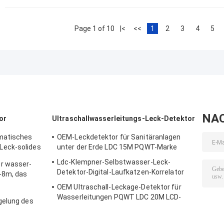
Page 1 of 10
|<
<<
1
2
3
4
5
NA
or
Ultraschallwasserleitungs-Leck-Detektor
matisches
OEM-Leckdetektor für Sanitäranlagen
eck-solides
unter der Erde LDC 15M PQWT-Marke
00
Ldc-Klempner-Selbstwasser-Leck-
r wasser-
Detektor-Digital-Laufkatzen-Korrelator
-8m, das
OEM Ultraschall-Leckage-Detektor für
Wasserleitungen PQWT LDC 20M LCD-
gelung des
Bildschirm Lithiumbatterie
tor-PQWT