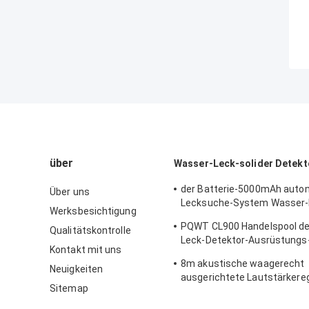
über
Wasser-Leck-solider Detekt
der Batterie-5000mAh auto
Über uns
Lecksuche-System Wasser-L
Werksbesichtigung
des Detektor-8m PQWT CL9
PQWT CL900 Handelspool de
Qualitätskontrolle
Leck-Detektor-Ausrüstungs
Kontakt mit uns
Lecksuche plombiert
8m akustische waagerecht
Neuigkeiten
ausgerichtete Lautstärkere
Sitemap
Wasser-Leck-soliden Detek
CL900 100