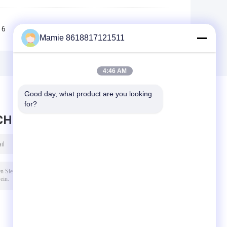
6
7
8
9
10
>>
>|
Mamie 8618817121511
4:46 AM
Good day, what product are you looking 
for?
CHRICHT HINTERLASSEN