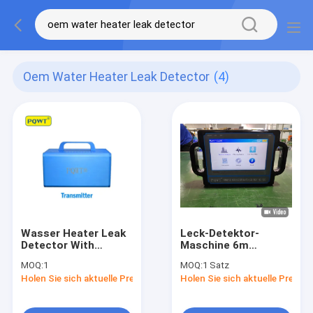
Oem Water Heater Leak Detector
(4)
Wasser Heater Leak
Leck-Detektor-
Detector With
Maschine 6m
Sensor Metall-ABS
erdverlegten Rohrs
MOQ:
1
MOQ:
1 Satz
erdverlegten Rohrs
PQWT CL600 für
Holen Sie sich aktuelle Preis
Holen Sie sich aktuelle Preis
der Verzeichnis-
Haus-Rohrleitung
PQWT PD300