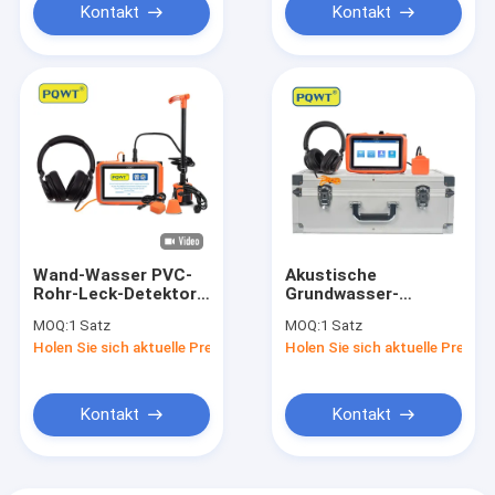
Kontakt
Kontakt
Wand-Wasser PVC-
Akustische
Rohr-Leck-Detektor-
Grundwasser-
Verlegenheits-
Durchsickern-
MOQ:
1 Satz
MOQ:
1 Satz
dreieckiger Sensor
Detektor-Ausrüstung
Holen Sie sich aktuelle Preis
Holen Sie sich aktuelle Preis
PQWT L5000
PQWT L30
Kontakt
Kontakt