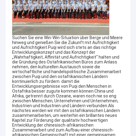
Suchen Sie eine Win-Win-Situation über Berge und Meere
hinweg und genießen Sie die Zukunft mit Aufrichtigkeit
und Aufrichtigkeit.Puqi wird sich stets an das richtige
Entwicklungskonzept und das Konzept der
„Wahrhaftigkeit, Affinität und Aufrichtigkeit“ halten und
die Gründung des Ostafrikanischen Büros zum Anlass
nehmen, den kulturellen Austausch sowie die
wirtschaftliche und handelspolitische Zusammenarbeit
zwischen Puqi und den ostafrikanischen Ländern
kontinuierlich zu fördern. damit die
Entwicklungsergebnisse von Puqi den Menschen in
Ostafrika besser zugute kommen können.China und
Afrika, getrennt durch Ozeane, waren noch nie so eng
zwischen Menschen, Unternehmen und Unternehmen,
Heim
Industrien und Industrien und Ländern verbunden.Als
PQWT ist ein Forschungsinstitut, das sich auf die Erforschung
nächstes werden wir mit den ostafrikanischen Ländern
und Entwicklung von Wasserlecksuchgeräten und geologischen
Produkte
zusammenarbeiten, um weiterhin ein brillantes neues
Erkundungsgeräten spezialisiert hat.
Kapitel zur Förderung der qualitativ hochwertigen
Entwicklung der chinesisch-afrikanischen
Über uns
Zusammenarbeit und zum Aufbau einer chinesisch-
Das Hunan Puqi Geologic Exploration Equipment Institute und
afrikanischen Gemeinschaft mit einer gemeinsamen
das Hunan Puqi Water Environment Research Institute wurden