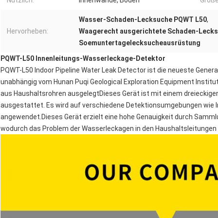
Nützlich:
Innenwände, Boden
Größe
Wasser-Schaden-Lecksuche PQWT L50
,
Hervorheben:
Waagerecht ausgerichtete Schaden-Lecks
Soemuntertagelecksucheausrüstung
PQWT-L50 Innenleitungs-Wasserleckage-Detektor
PQWT-L50 Indoor Pipeline Water Leak Detector ist die neueste Genera
unabhängig vom Hunan Puqi Geological Exploration Equipment Institut
aus Haushaltsrohren ausgelegtDieses Gerät ist mit einem dreieckig
ausgestattet. Es wird auf verschiedene Detektionsumgebungen wie 
angewendet.Dieses Gerät erzielt eine hohe Genauigkeit durch Sammlu
wodurch das Problem der Wasserleckagen in den Haushaltsleitungen 