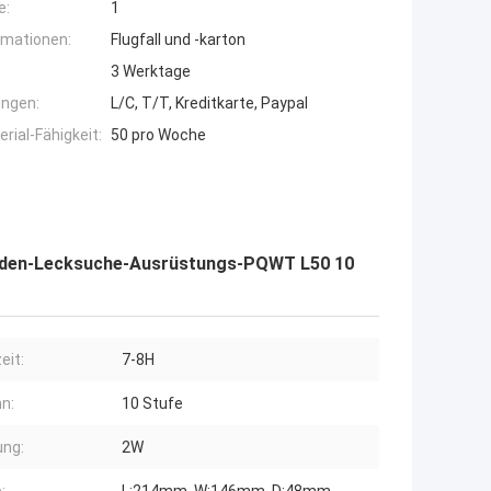
e:
1
rmationen:
Flugfall und -karton
3 Werktage
ngen:
L/C, T/T, Kreditkarte, Paypal
ial-Fähigkeit:
50 pro Woche
aden-Lecksuche-Ausrüstungs-PQWT L50 10
eit:
7-8H
n:
10 Stufe
ung:
2W