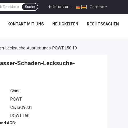
Referenzen
|
German
Suche
KONTAKT MIT UNS
NEUIGKEITEN
RECHTSSACHEN
den-Lecksuche-Ausrüstungs-PQWT L50 10
wasser-Schaden-Lecksuche-
China
PQWT
CE, ISO9001
PQWT-L50
and AGB: