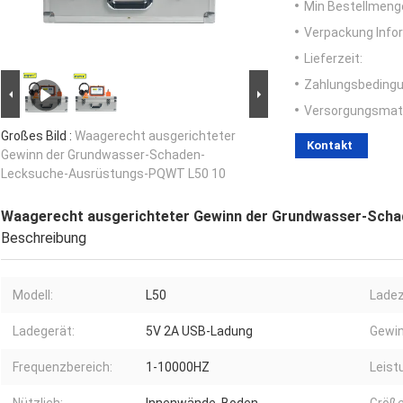
Min Bestellmeng
Verpackung Info
Lieferzeit:
Zahlungsbedingu
Versorgungsmater
Großes Bild :
Waagerecht ausgerichteter
Kontakt
Gewinn der Grundwasser-Schaden-
Lecksuche-Ausrüstungs-PQWT L50 10
Waagerecht ausgerichteter Gewinn der Grundwasser-Sch
Beschreibung
Modell:
L50
Ladez
Ladegerät:
5V 2A USB-Ladung
Gewin
Frequenzbereich:
1-10000HZ
Leist