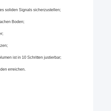
s soliden Signals sicherzustellen;
flachen Boden;
r;
tzen;
umen ist in 10 Schritten justierbar;
nden erreichen.