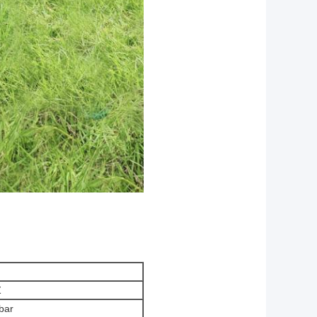
Z
bar