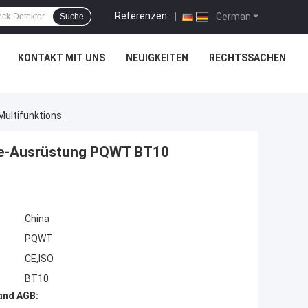
Referenzen
|
German
Suche
KONTAKT MIT UNS
NEUIGKEITEN
RECHTSSACHEN
ultifunktions
che-Ausrüstung PQWT BT10
China
PQWT
CE,ISO
BT10
and AGB: