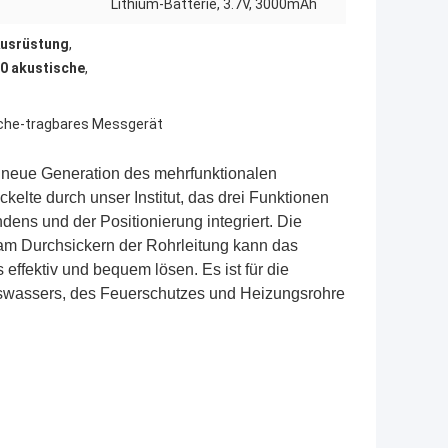
Lithium-Batterie, 3.7V, 3000mAh
Ausrüstung
,
 akustische
,
che-tragbares Messgerät
 neue Generation des mehrfunktionalen 
elte durch unser Institut, das drei Funktionen 
ns und der Positionierung integriert. Die 
m Durchsickern der Rohrleitung kann das 
ffektiv und bequem lösen. Es ist für die 
swassers, des Feuerschutzes und Heizungsrohre 