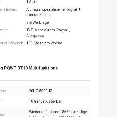
e:
1 Satz
rmationen:
Alumium spezialisierte Flugfall +
starker Karton
3-5 Werktage
ngen:
T/T, MoneyGram, Paypal, ,
Ailexpress
ial-Fähigkeit:
100 Sätze pro Woche
ng PQWT BT10 Multifunktions
enz:
20HZ-5000HZ
n:
10 Gänge justierbar
Wieder aufladbare 18650 einzellige
rie: