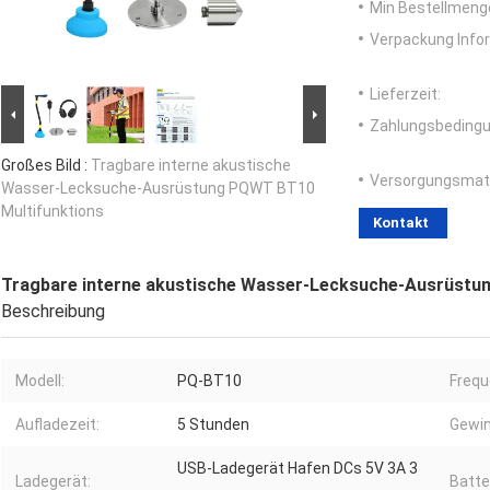
Min Bestellmeng
Verpackung Info
Lieferzeit:
Zahlungsbedingu
Großes Bild :
Tragbare interne akustische
Versorgungsmater
Wasser-Lecksuche-Ausrüstung PQWT BT10
Multifunktions
Kontakt
Tragbare interne akustische Wasser-Lecksuche-Ausrüstu
Beschreibung
Modell:
PQ-BT10
Frequ
Aufladezeit:
5 Stunden
Gewin
USB-Ladegerät Hafen DCs 5V 3A 3
Ladegerät:
Batte