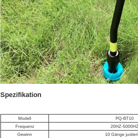
Spezifikation
Modell
PQ-BT10
Frequenz
20HZ-5000H
Gewinn
10 Gänge justier