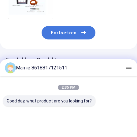
Bergwerk-Metalldetektor-
PQWT KD150
Fortsetzen
Empfohlene Produkte
Mamie 8618817121511
2:35 PM
Good day, what product are you looking for?
Geophysikalisches
Wasser-Detektor der
PQWT GT500
Grundwasser der
Bohrloch-Bohrungs-
automatische
Erforschungs-
geologischer
Grundwasser-
Ausrüstungs-PQWT
Erforschungs-
Sucher der