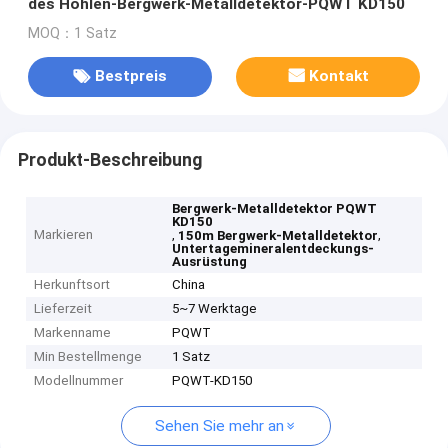
des Höhlen-Bergwerk-Metalldetektor-PQWT KD150
MOQ：1 Satz
Bestpreis
Kontakt
Produkt-Beschreibung
Bergwerk-Metalldetektor PQWT
KD150
Markieren
,
,
150m Bergwerk-Metalldetektor
Untertagemineralentdeckungs-
Ausrüstung
Herkunftsort
China
Lieferzeit
5~7 Werktage
Markenname
PQWT
Min Bestellmenge
1 Satz
Modellnummer
PQWT-KD150
Sehen Sie mehr an