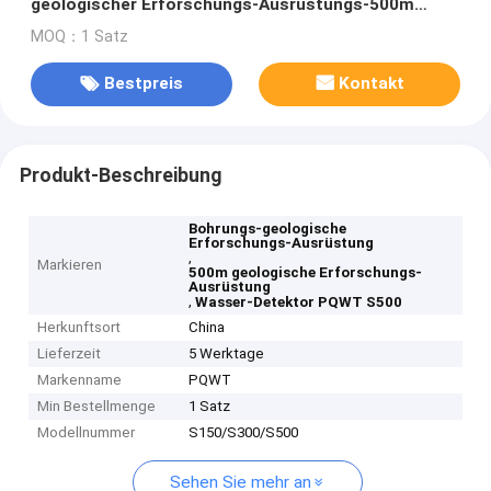
geologischer Erforschungs-Ausrüstungs-500m
PQWT S500
MOQ：1 Satz
Bestpreis
Kontakt
Produkt-Beschreibung
Bohrungs-geologische
Erforschungs-Ausrüstung
,
Markieren
500m geologische Erforschungs-
Ausrüstung
,
Wasser-Detektor PQWT S500
Herkunftsort
China
Lieferzeit
5 Werktage
Markenname
PQWT
Min Bestellmenge
1 Satz
Modellnummer
S150/S300/S500
Sehen Sie mehr an