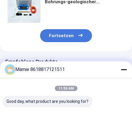
Bohrungs-geologischer
Erforschungs-Ausrüstungs-500m
PQWT S500
Fortsetzen
Empfohlene Produkte
Mamie 8618817121511
11:50 AM
Good day, what product are you looking for?
Geophysikalisches
PQWT GT500A
PQWT-GT150
Grundwasser der
automatischer
Mehrkanal-
Erforschungs-
Grundwasser-
Autoanalyse