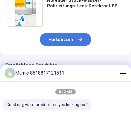
Hörender Stock-Wasser-
Rohrleitungs-Leck-Detektor LSP
1m für alle Arten Rohr
Fortsetzen
Empfohlene Produkte
Mamie 8618817121511
8:12 AM
Good day, what product are you looking for?
PQWT-125C
PQWT-125A Smart
PQWT-125D-
Leckage-Detektor
Lecksucher
Leckdetektor 