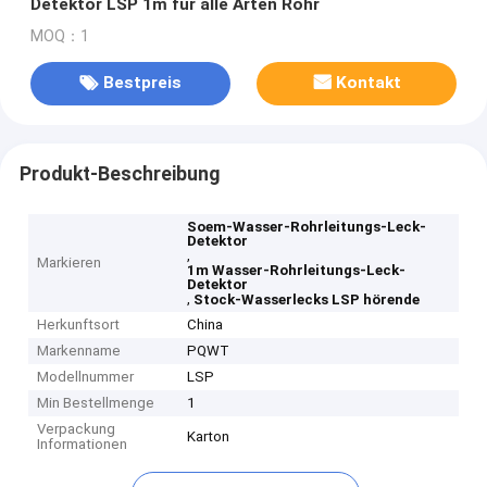
Detektor LSP 1m für alle Arten Rohr
MOQ：1
Bestpreis
Kontakt
Produkt-Beschreibung
Soem-Wasser-Rohrleitungs-Leck-
Detektor
,
Markieren
1m Wasser-Rohrleitungs-Leck-
Detektor
,
Stock-Wasserlecks LSP hörende
Herkunftsort
China
Markenname
PQWT
Modellnummer
LSP
Min Bestellmenge
1
Verpackung
Karton
Informationen