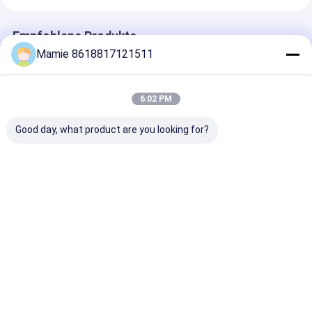
Empfohlene Produkte
Mamie 8618817121511
6:02 PM
Good day, what product are you looking for?
PQWT-125C
PQWT-125A Smart
PQWT-125D-
Leckage-Detektor
Lecksucher
Leckdetektor 
mit KI-
fortgeschritte
Akustikanalyse und
Detektionsleis
Rauschfilterung für
Mehrdimensio
Bestpreis
Bestpreis
Bestprei
die Zeitdomain-
Merkmalentn
Wellenformvisualisierung
und akustisch
in Wasserleitungen
Hohlraumreso
Startseite
Über uns
Kontakt
Desktop Site
Sitemap
Datenschutzrichtlinie
Qualität
Wasser-Rohrleitungs-Leck-Detektor
China Fabrik.Copyright