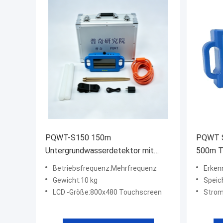
PQWT-S150 150m
PQWT S
Untergrundwasserdetektor mit
500m Ti
800x480 Touchscreen
Betriebsfrequenz:Mehrfrequenz
Erken
Gewicht:10 kg
Speicher
LCD -Größe:800x480 Touchscreen
Stromver