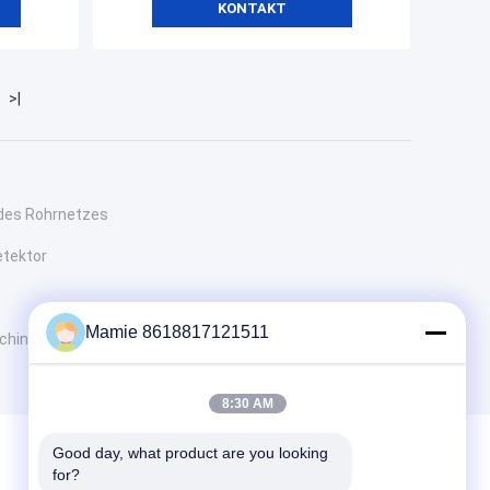
KONTAKT
>|
des Rohrnetzes
etektor
Mamie 8618817121511
chine
8:30 AM
Good day, what product are you looking 
for?