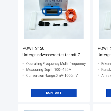
PQWT S150
PQWT 
Untergrundwasserdetektor mit 7-
Untergr
Zoll-Touchscreen
Zoll-T
Operating Frequency:Multi-frequency
Erken
Measuring Depth:100~150M
Kanal
Conversion Range:0mV-1000mV
Anzei
KONTAKT