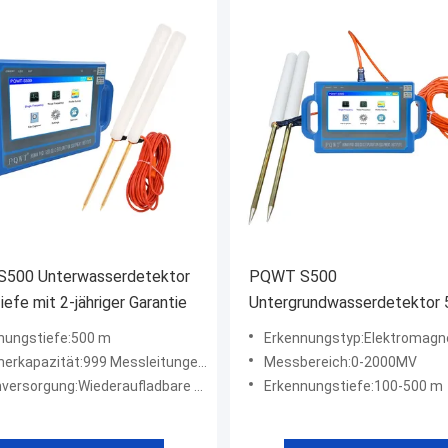
500 Unterwasserdetektor
PQWT S500
efe mit 2-jähriger Garantie
Untergrundwasserdetektor
Tiefe elektromagnetisch
nungstiefe:500 m
Erkennungstyp:Elektromagn
kapazität:999 Messleitungen, 999 Punkte/Linie
Messbereich:0-2000MV
sorgung:Wiederaufladbare Lithiumbatterie
Erkennungstiefe:100-500 m