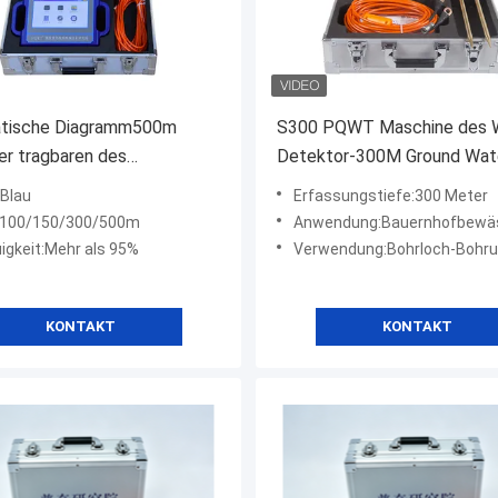
tische Diagramm500m
S300 PQWT Maschine des 
er tragbaren des
Detektor-300M Ground Wat
asser-PQWT-S500
Finding
:Blau
Erfassungstiefe:300 Meter
or-Maschinen-
:100/150/300/500m
Anwendung:Bauernhofbewä
igkeit:Mehr als 95%
Verwendung:Bohrloch-Bohr
KONTAKT
KONTAKT