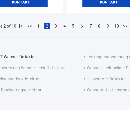
KONTAKT
KONTAKT
e 2 of 10
|<
<<
1
2
3
4
5
6
7
8
9
10
>>
-Wasser-Detektor
Leckageüberwachung 
bieren des Wasser-Leck-Detektors
Wasser-Leck-solider D
dwasserleckdetektor
Heizwärme-Detektor
-Blockierungsdetektor
Wasserdetektionsmas