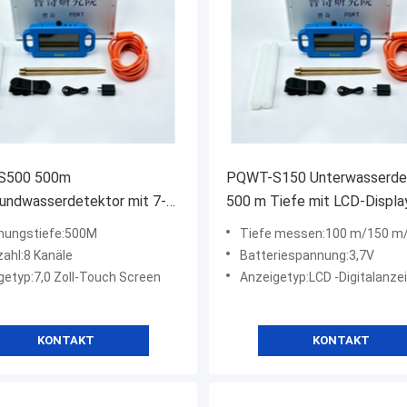
S500 500m
PQWT-S150 Unterwasserde
undwasserdetektor mit 7-
500 m Tiefe mit LCD-Displa
ouchscreen
nungstiefe:500M
Tiefe messen:100 m/150 m/300
zahl:8 Kanäle
Batteriespannung:3,7V
getyp:7,0 Zoll-Touch Screen
Anzeigetyp:LCD -Digitalanze
KONTAKT
KONTAKT