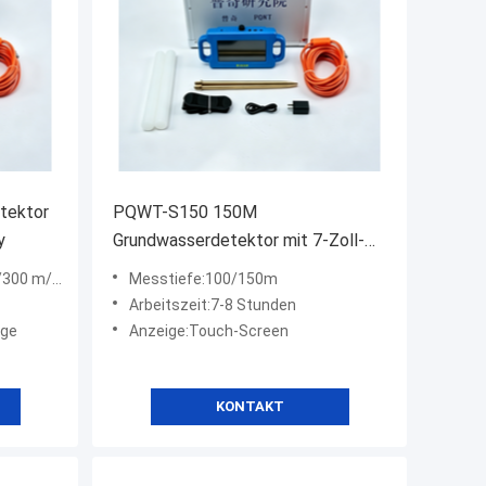
tektor
PQWT-S150 150M
y
Grundwasserdetektor mit 7-Zoll-
Touchscreen
 m/500 m
Messtiefe:100/150m
Arbeitszeit:7-8 Stunden
ige
Anzeige:Touch-Screen
KONTAKT