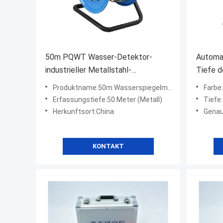
50m PQWT Wasser-Detektor-
Automa
industrieller Metallstahl-
Tiefe d
Wasserspiegel-Messgerät-
Grundw
Produktname:50m Wasserspiegelmeter (Metall)
Farbe
Machthaber für Wells-Behälter
Detekt
Erfassungstiefe:50 Meter (Metall)
Tiefe
Herkunftsort:China
Genau
KONTAKT