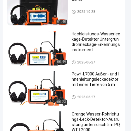
Wasser-Rohrleitungs-Leck-Det
2025-10-28
ektor
01:40
Hochleistungs-Wasserlec
kage-Detektor Untergrun
drohrleckage-Erkennungs
instrument
Wasser-Rohrleitungs-Leck-Det
00:49
2025-06-27
ektor
Pqwt-L7000 Außen- und I
nnenleitungsleckadektor
mit einer Tiefe von 5 m
Wasser-Rohrleitungs-Leck-Det
2025-06-27
ektor
00:23
Orange Wasser-Rohrleitu
ngs-Leck-Detektor-Ausrü
stung unterirdisch 5m PQ
WT L2000