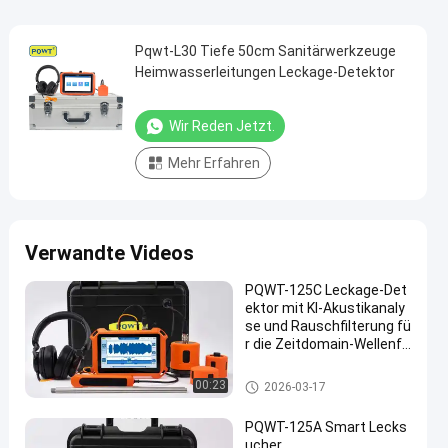
Pqwt-L30 Tiefe 50cm Sanitärwerkzeuge
Heimwasserleitungen Leckage-Detektor
Wir Reden Jetzt.
Mehr Erfahren
Verwandte Videos
PQWT-125C Leckage-Det
ektor mit KI-Akustikanaly
se und Rauschfilterung fü
r die Zeitdomain-Wellenfo
rmvisualisierung in Wass
erleitungen
Wasser-Rohrleitungs-Leck-Det
00:23
2026-03-17
ektor
PQWT-125A Smart Lecks
ucher