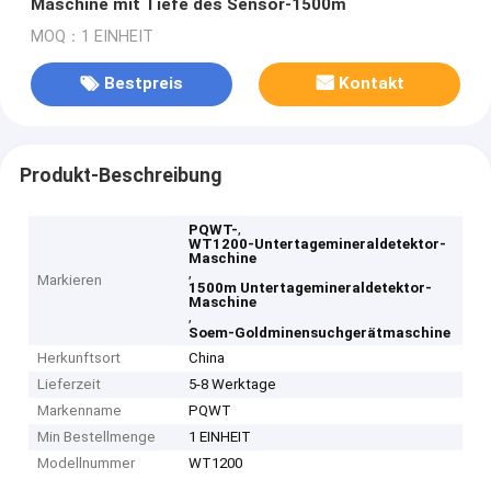
Maschine mit Tiefe des Sensor-1500m
MOQ：1 EINHEIT
Bestpreis
Kontakt
Produkt-Beschreibung
,
PQWT-
WT1200-Untertagemineraldetektor-
Maschine
,
Markieren
1500m Untertagemineraldetektor-
Maschine
,
Soem-Goldminensuchgerätmaschine
Herkunftsort
China
Lieferzeit
5-8 Werktage
Markenname
PQWT
Min Bestellmenge
1 EINHEIT
Modellnummer
WT1200