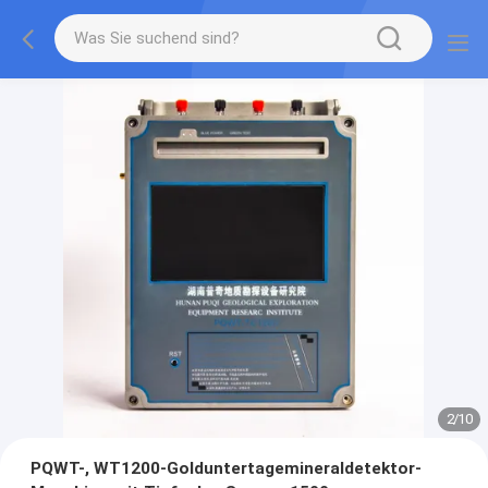
2
/
10
PQWT-, WT1200-Golduntertagemineraldetektor-