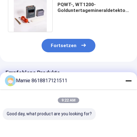
PQWT-, WT1200-
Golduntertagemineraldetektor-
Maschine mit Tiefe des
Sensor-1500m
Fortsetzen
Empfohlene Produkte
Mamie 8618817121511
9:22 AM
Good day, what product are you looking for?
PQWT S150
PQWT S500 500m
PQWT-S150