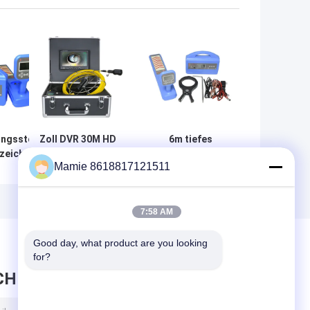
ungsstörungs-
Zoll DVR 30M HD
6m tiefes
zeichnisse
der endoscope-
Verzeichnisse
Mamie 8618817121511
 Rohrs PQWT
Abflussrohr-
PQWT-GX800
00
Inspektions-
erdverlegten
Kamera-9
Rohrs Rf-
Lichtwellenleiter-
7:58 AM
Verzeichnis
Good day, what product are you looking 
for?
CHRICHT HINTERLASSEN