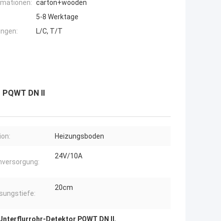
rmationen:
carton+wooden
5-8 Werktage
ngen:
L/C, T/T
g PQWT DN II
ion:
Heizungsboden
24V/10A
versorgung:
20cm
sungstiefe:
Unterflurrohr-Detektor PQWT DN II
,