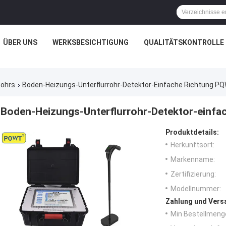
ÜBER UNS
WERKSBESICHTIGUNG
QUALITÄTSKONTROLLE
Rohrs
Boden-Heizungs-Unterflurrohr-Detektor-Einfache Richtung PQ
Boden-Heizungs-Unterflurrohr-Detektor-einfa
Produktdetails:
Herkunftsort:
Markenname:
Zertifizierung:
Modellnummer:
Zahlung und Vers
Min Bestellmeng