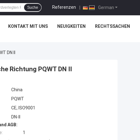
Referenzen
|
German
Suche
KONTAKT MIT UNS
NEUIGKEITEN
RECHTSSACHEN
WT DN II
che Richtung PQWT DN II
China
PQWT
CE, ISO9001
DN-II
and AGB:
e:
1