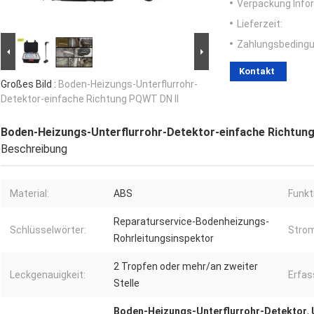
Verpackung Info
Lieferzeit:
Zahlungsbedingu
Kontakt
Großes Bild :
Boden-Heizungs-Unterflurrohr-
Detektor-einfache Richtung PQWT DN II
Boden-Heizungs-Unterflurrohr-Detektor-einfache Richtun
Beschreibung
Material:
ABS
Funkt
Reparaturservice-Bodenheizungs-
Schlüsselwörter:
Strom
Rohrleitungsinspektor
2 Tropfen oder mehr/an zweiter
Leckgenauigkeit:
Erfas
Stelle
Boden-Heizungs-Unterflurrohr-Detektor
,