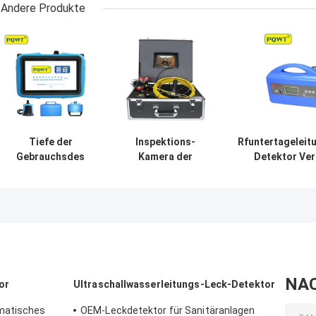
Andere Produkte
Tiefe der
Inspektions-
Rfuntertageleit
Gebrauchsdes
Kamera der
Detektor Ver
erdverlegten
endoscope-
erdverlegten
rohrs PD300
Abwasserkanal-
GX8
Verzeichnis-
Klempnerarbeit-
Inline-
Rohr-
Übermittler-8m
Inspektions-
Videokamera-
DVR
NA
or
Ultraschallwasserleitungs-Leck-Detektor
matisches
OEM-Leckdetektor für Sanitäranlagen