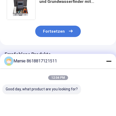
und Grundwasserfinder mit
automatischer Abbildung von 1500
m Tiefe und Mehrsprachegliederung
Fortsetzen
Empfohlene Produkte
Mamie 8618817121511
12:04 PM
Good day, what product are you looking for?
PQWT S150
PQWT S500 500m
PQWT-S150
Untergrundwasserdetektor
Untergrundwasserdetektor
Unterwasserde
mit 7-Zoll-
mit 7-Zoll-
500 m Tiefe m