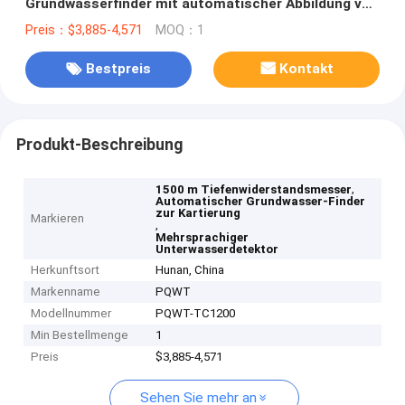
Grundwasserfinder mit automatischer Abbildung von
1500 m Tiefe und Mehrsprachegliederung
Preis：$3,885-4,571
MOQ：1
Bestpreis
Kontakt
Produkt-Beschreibung
,
1500 m Tiefenwiderstandsmesser
Automatischer Grundwasser-Finder
zur Kartierung
Markieren
,
Mehrsprachiger
Unterwasserdetektor
Herkunftsort
Hunan, China
Markenname
PQWT
Modellnummer
PQWT-TC1200
Min Bestellmenge
1
Preis
$3,885-4,571
Sehen Sie mehr an