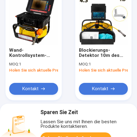
Wand-
Blockierungs-
Kontrollsystem-
Detektor 10m des
drehende
Rohr-4.3inch
MOQ:
1
MOQ:
1
Unterwasserjagd-
verkabeln Kamera-
Holen Sie sich aktuelle Preis
Holen Sie sich aktuelle Preis
Videokamera des
Inspektion des
Rohr-10.1Inch
erdverlegten Rohrs
Kontakt
Kontakt
Sparen Sie Zeit
Lassen Sie uns mit Ihnen die besten
Produkte kontaktieren.