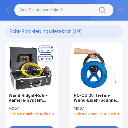
Rohr-Blockierungsdetektor
(19)
Wand Ridgid-Rohr-
PQ-CD 20 Tiefen-
Kamera-System
Wand-Eisen-Scanner
drehen Inspektion
des Rohr-
MOQ:
1
MOQ:
1
7inch 83mm*125m
Blockierungs-
Holen Sie sich aktuelle Preis
Holen Sie sich aktuelle Preis
Detektor-Hand-20m