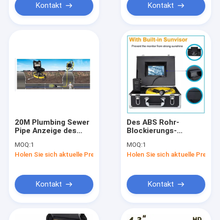
Kontakt
Kontakt
20M Plumbing Sewer
Des ABS Rohr-
Pipe Anzeige des
Blockierungs-
Inspektions-Kamera-
Detektor-7inch Kabel
MOQ:
1
MOQ:
1
System-9Inch TFT
Klempnerarbeit-
Holen Sie sich aktuelle Preis
Holen Sie sich aktuelle Preis
LCD
Abfluss-Kamera-der
Inspektions-20m
Kontakt
Kontakt