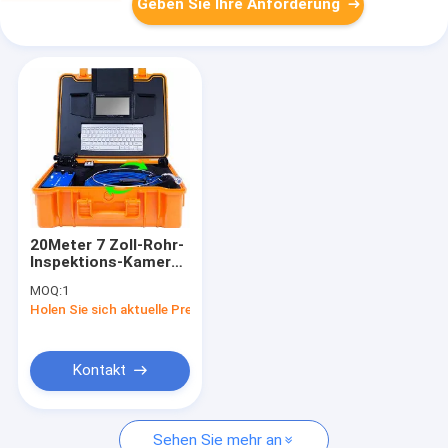
Geben Sie Ihre Anforderung
20Meter 7 Zoll-Rohr-
Inspektions-Kamera-
industrielle
MOQ:
1
Videoendoskopiekontrolle-
Holen Sie sich aktuelle Preis
Kamera
Kontakt
Sehen Sie mehr an