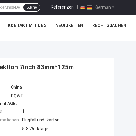
Referenzen
|
German
Suche
KONTAKT MIT UNS
NEUIGKEITEN
RECHTSSACHEN
pektion 7inch 83mm*125m
China
PQWT
and AGB:
e:
1
rmationen:
Flugfall und -karton
5-8 Werktage