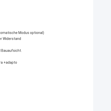
automatische Modus optional)
rer Widerstand
d Bauaufsicht.
era +adapto