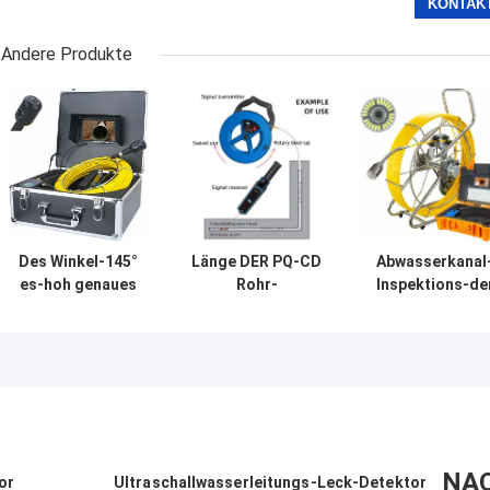
Andere Produkte
Des Winkel-145°
Länge DER PQ-CD
Abwasserkanal
es-hoh genaues
Rohr-
Inspektions-de
Abfluss-
Blockierungs-
Kamera-7inch
Abwasserrohr-
Detektor-
Kabel des Sturm
Inspektions-der
Rohrleitungs-
1080P
Kamera-7inch
Grundlagen-
Abwasserkanal
Wasser-
Abfluss-
Lecksuche-30m
Inspektions-
Kamera-des
System-20m
NA
or
Ultraschallwasserleitungs-Leck-Detektor