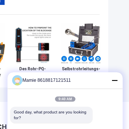
-
Des Rohr-PQ-
Selbstrohrleitungs-
r
CD30 Lecksuche
Bau-
Mamie 8618817121511
Blockierungs-
Abwasserkanal-
-
Detektor-der
Inspektions-
Tiefen-30M Main
Kamera-Systeme
-
Water Line
20m 1080P 7inch
9:40 AM
Good day, what product are you looking 
for?
CHRICHT HINTERLASSEN