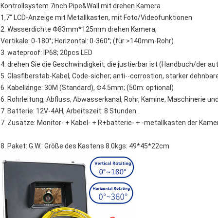
Kontrollsystem 7inch Pipe&Wall mit drehen Kamera
1,7" LCD-Anzeige mit Metallkasten, mit Foto/Videofunktionen
2. Wasserdichte Φ83mm*125mm drehen Kamera,
Vertikale: 0-180°; Horizontal: 0-360°; (für >140mm-Rohr)
3. wateproof: IP68; 20pcs LED
4. drehen Sie die Geschwindigkeit, die justierbar ist (Handbuch/der 
5. Glasfiberstab-Kabel, Code-sicher; anti--corrostion, starker dehnba
6. Kabellänge: 30M (Standard), Φ4.5mm; (50m: optional)
6. Rohrleitung, Abfluss, Abwasserkanal, Rohr, Kamine, Maschinerie un
7. Batterie: 12V-4AH, Arbeitszeit: 8 Stunden.
7. Zusätze: Monitor- + Kabel- + R+batterie- + -metallkasten der Kam
8. Paket: G.W.: Größe des Kastens 8.0kgs: 49*45*22cm