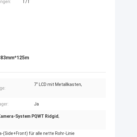
ngen:
T/T
ch 83mm*125m
7" LCD mit Metallkasten,
ge:
ager:
Ja
Kamera-System PQWT Ridgid
,
(Side+Front) für alle nette Rohr-Linie