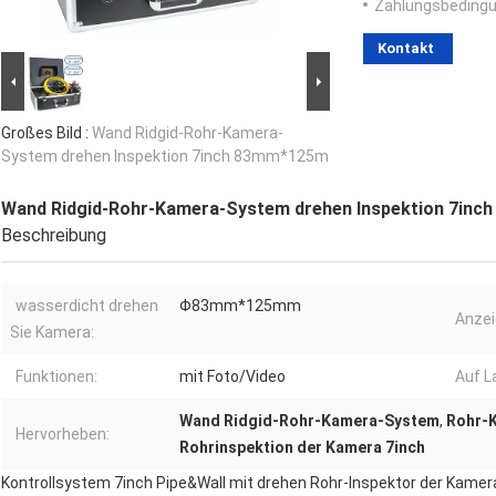
Zahlungsbedingu
Kontakt
Großes Bild :
Wand Ridgid-Rohr-Kamera-
System drehen Inspektion 7inch 83mm*125m
Wand Ridgid-Rohr-Kamera-System drehen Inspektion 7in
Beschreibung
wasserdicht drehen
Φ83mm*125mm
Anzei
Sie Kamera:
Funktionen:
mit Foto/Video
Auf L
Wand Ridgid-Rohr-Kamera-System
,
Rohr-
Hervorheben:
Rohrinspektion der Kamera 7inch
Kontrollsystem 7inch Pipe&Wall mit drehen Rohr-Inspektor der Kamera-