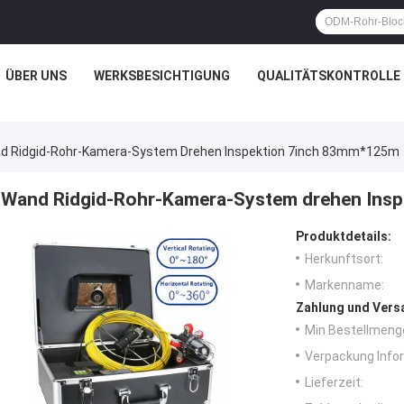
ÜBER UNS
WERKSBESICHTIGUNG
QUALITÄTSKONTROLLE
d Ridgid-Rohr-Kamera-System Drehen Inspektion 7inch 83mm*125m
Wand Ridgid-Rohr-Kamera-System drehen Ins
Produktdetails:
Herkunftsort:
Markenname:
Zahlung und Vers
Min Bestellmeng
Verpackung Info
Lieferzeit: